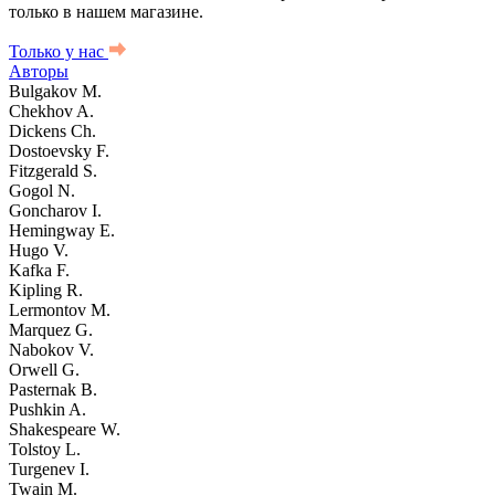
только в нашем магазине.
Только у нас
Авторы
Bulgakov M.
Chekhov A.
Dickens Ch.
Dostoevsky F.
Fitzgerald S.
Gogol N.
Goncharov I.
Hemingway E.
Hugo V.
Kafka F.
Kipling R.
Lermontov M.
Marquez G.
Nabokov V.
Orwell G.
Pasternak B.
Pushkin A.
Shakespeare W.
Tolstoy L.
Turgenev I.
Twain M.