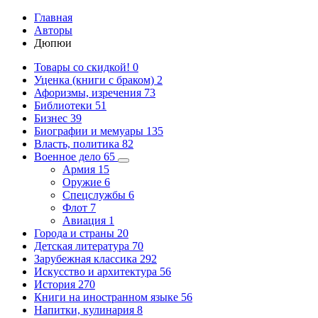
Главная
Авторы
Дюпюи
Товары со скидкой!
0
Уценка (книги с браком)
2
Афоризмы, изречения
73
Библиотеки
51
Бизнес
39
Биографии и мемуары
135
Власть, политика
82
Военное дело
65
Армия
15
Оружие
6
Спецслужбы
6
Флот
7
Авиация
1
Города и страны
20
Детская литература
70
Зарубежная классика
292
Искусство и архитектура
56
История
270
Книги на иностранном языке
56
Напитки, кулинария
8