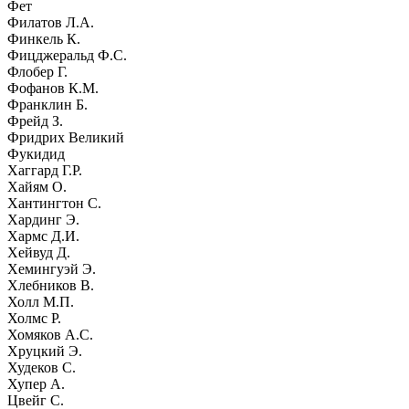
Фет
Филатов Л.А.
Финкель К.
Фицджеральд Ф.С.
Флобер Г.
Фофанов К.М.
Франклин Б.
Фрейд З.
Фридрих Великий
Фукидид
Хаггард Г.Р.
Хайям О.
Хантингтон С.
Хардинг Э.
Хармс Д.И.
Хейвуд Д.
Хемингуэй Э.
Хлебников В.
Холл М.П.
Холмс Р.
Хомяков А.С.
Хруцкий Э.
Худеков С.
Хупер А.
Цвейг С.