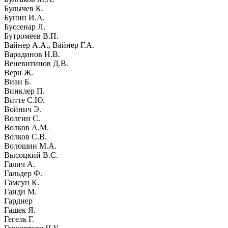
Булычев К.
Бунин И.А.
Буссенар Л.
Бутромеев В.П.
Вайнер А.А., Вайнер Г.А.
Варадинов Н.В.
Веневитинов Д.В.
Верн Ж.
Виан Б.
Винклер П.
Витте С.Ю.
Войнич Э.
Волгин С.
Волков А.М.
Волков С.В.
Волошин М.А.
Высоцкий В.С.
Галич А.
Гальдер Ф.
Гамсун К.
Ганди М.
Гарднер
Гашек Я.
Гегель Г.