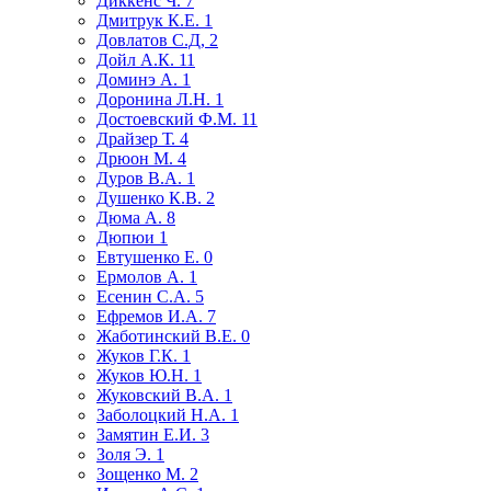
Диккенс Ч.
7
Дмитрук К.Е.
1
Довлатов С.Д,
2
Дойл А.К.
11
Доминэ А.
1
Доронина Л.Н.
1
Достоевский Ф.М.
11
Драйзер Т.
4
Дрюон М.
4
Дуров В.А.
1
Душенко К.В.
2
Дюма А.
8
Дюпюи
1
Евтушенко Е.
0
Ермолов А.
1
Есенин С.А.
5
Ефремов И.А.
7
Жаботинский В.Е.
0
Жуков Г.К.
1
Жуков Ю.Н.
1
Жуковский В.А.
1
Заболоцкий Н.А.
1
Замятин Е.И.
3
Золя Э.
1
Зощенко М.
2