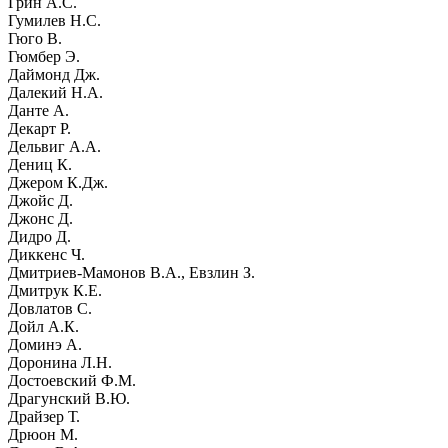
Грин А.С.
Гумилев Н.С.
Гюго В.
Гюмбер Э.
Даймонд Дж.
Далекий Н.А.
Данте А.
Декарт Р.
Дельвиг А.А.
Дениц К.
Джером К.Дж.
Джойс Д.
Джонс Д.
Дидро Д.
Диккенс Ч.
Дмитриев-Мамонов В.А., Евзлин З.
Дмитрук К.Е.
Довлатов С.
Дойл А.К.
Доминэ А.
Доронина Л.Н.
Достоевский Ф.М.
Драгунский В.Ю.
Драйзер Т.
Дрюон М.