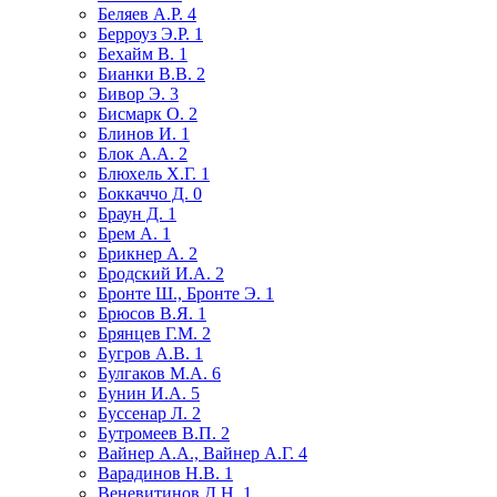
Беляев А.Р.
4
Берроуз Э.Р.
1
Бехайм В.
1
Бианки В.В.
2
Бивор Э.
3
Бисмарк О.
2
Блинов И.
1
Блок А.А.
2
Блюхель Х.Г.
1
Боккаччо Д.
0
Браун Д.
1
Брем А.
1
Брикнер А.
2
Бродский И.А.
2
Бронте Ш., Бронте Э.
1
Брюсов В.Я.
1
Брянцев Г.М.
2
Бугров А.В.
1
Булгаков М.А.
6
Бунин И.А.
5
Буссенар Л.
2
Бутромеев В.П.
2
Вайнер А.А., Вайнер А.Г.
4
Варадинов Н.В.
1
Веневитинов Д.Н.
1