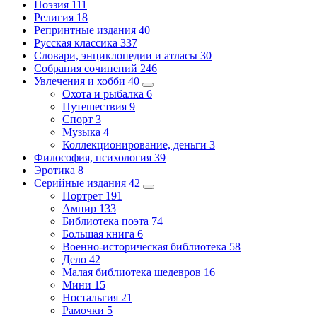
Поэзия
111
Религия
18
Репринтные издания
40
Русская классика
337
Словари, энциклопедии и атласы
30
Собрания сочинений
246
Увлечения и хобби
40
Охота и рыбалка
6
Путешествия
9
Спорт
3
Музыка
4
Коллекционирование, деньги
3
Философия, психология
39
Эротика
8
Серийные издания
42
Портрет
191
Ампир
133
Библиотека поэта
74
Большая книга
6
Военно-историческая библиотека
58
Дело
42
Малая библиотека шедевров
16
Мини
15
Ностальгия
21
Рамочки
5