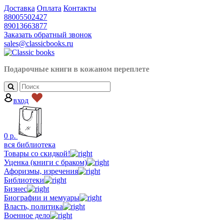
Доставка
Оплата
Контакты
88005502427
89013663877
Заказать обратный звонок
sales@classicbooks.ru
Подарочные книги в кожаном
переплете
вход
0
р.
вся библиотека
Товары со скидкой!
Уценка (книги с браком)
Афоризмы, изречения
Библиотеки
Бизнес
Биографии и мемуары
Власть, политика
Военное дело