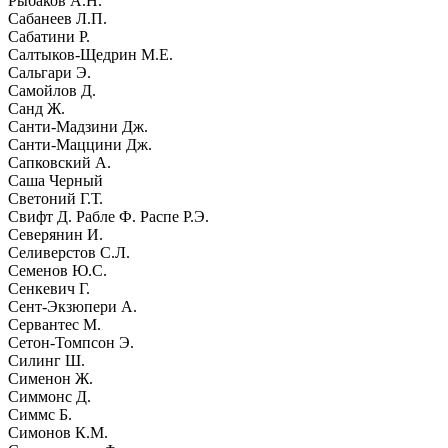
Рыбаков А.Н.
Сабанеев Л.П.
Сабатини Р.
Салтыков-Щедрин М.Е.
Сальгари Э.
Самойлов Д.
Санд Ж.
Санти-Мадзини Дж.
Санти-Маццини Дж.
Сапковский А.
Саша Черный
Светоний Г.Т.
Свифт Д. Рабле Ф. Распе Р.Э.
Северянин И.
Селиверстов С.Л.
Семенов Ю.С.
Сенкевич Г.
Сент-Экзюпери А.
Сервантес М.
Сетон-Томпсон Э.
Силинг Ш.
Сименон Ж.
Симмонс Д.
Симмс Б.
Симонов К.М.