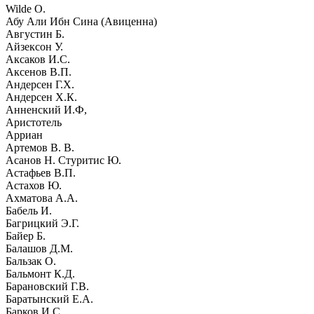
Wilde O.
Абу Али Ибн Сина (Авиценна)
Августин Б.
Айзексон У.
Аксаков И.С.
Аксенов В.П.
Андерсен Г.Х.
Андерсен Х.К.
Анненский И.Ф,
Аристотель
Арриан
Артемов В. В.
Асанов Н. Стуритис Ю.
Астафьев В.П.
Астахов Ю.
Ахматова А.А.
Бабель И.
Багрицкий Э.Г.
Байер Б.
Балашов Д.М.
Бальзак О.
Бальмонт К.Д.
Барановский Г.В.
Баратынский Е.А.
Барков И.С.