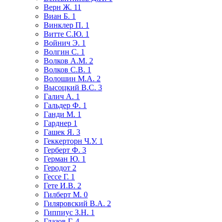
Верн Ж.
11
Виан Б.
1
Винклер П.
1
Витте С.Ю.
1
Войнич Э.
1
Волгин С.
1
Волков А.М.
2
Волков С.В.
1
Волошин М.А.
2
Высоцкий В.С.
3
Галич А.
1
Гальдер Ф.
1
Ганди М.
1
Гарднер
1
Гашек Я.
3
Геккерторн Ч.У.
1
Герберт Ф.
3
Герман Ю.
1
Геродот
2
Гессе Г.
1
Гете И.В.
2
Гилберт М.
0
Гиляровский В.А.
2
Гиппиус З.Н.
1
Глазов Г.
4