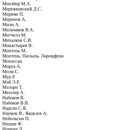
Мензбир М.А.
Мережковский Д.С.
Мериме П.
Меринов А.
Милн А.
Мильчаков В.А.
Митчелл М.
Михалков С.В.
Монастырев В.
Монтень М.
Монтень. Паскаль. Ларошфуко
Мопассан
Моруа А.
Моэм С.
Мур Р.
Мэй Э.Р.
Мэлори Т.
Мюллер А.
Набоков В.
Набоков В.В.
Надсон С.Я.
Наумов Я., Яковлев А.
Небольсин П.
Ницше Ф.
Норвич Д.