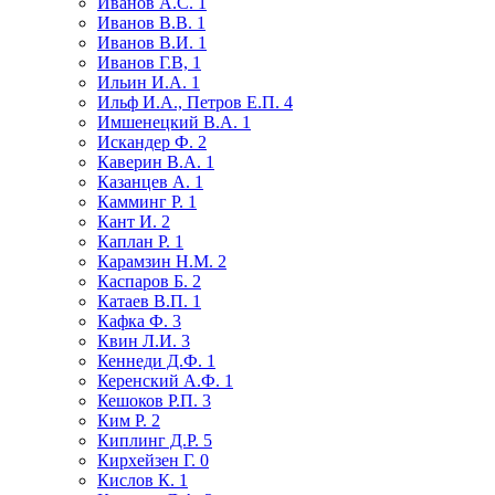
Иванов А.С.
1
Иванов В.В.
1
Иванов В.И.
1
Иванов Г.В,
1
Ильин И.А.
1
Ильф И.А., Петров Е.П.
4
Имшенецкий В.А.
1
Искандер Ф.
2
Каверин В.А.
1
Казанцев А.
1
Камминг Р.
1
Кант И.
2
Каплан Р.
1
Карамзин Н.М.
2
Каспаров Б.
2
Катаев В.П.
1
Кафка Ф.
3
Квин Л.И.
3
Кеннеди Д.Ф.
1
Керенский А.Ф.
1
Кешоков Р.П.
3
Ким Р.
2
Киплинг Д.Р.
5
Кирхейзен Г.
0
Кислов К.
1