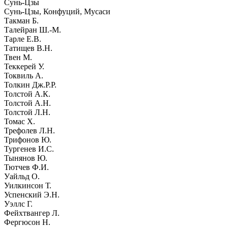
Сунь-Цзы
Сунь-Цзы, Конфуций, Мусаси
Такман Б.
Талейран Ш.-М.
Тарле Е.В.
Татищев В.Н.
Твен М.
Теккерей У.
Токвиль А.
Толкин Дж.Р.Р.
Толстой А.К.
Толстой А.Н.
Толстой Л.Н.
Томас Х.
Трефолев Л.Н.
Трифонов Ю.
Тургенев И.С.
Тынянов Ю.
Тютчев Ф.И.
Уайльд О.
Уилкинсон Т.
Успенский Э.Н.
Уэллс Г.
Фейхтвангер Л.
Фергюсон Н.