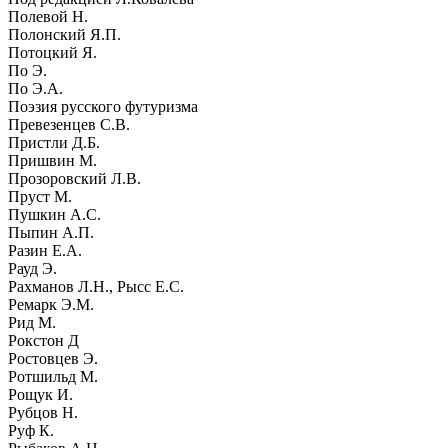
Полевой Н.
Полонский Я.П.
Потоцкий Я.
По Э.
По Э.А.
Поэзия русского футуризма
Превезенцев С.В.
Пристли Д.Б.
Пришвин М.
Прозоровский Л.В.
Пруст М.
Пушкин А.С.
Пыпин А.П.
Разин Е.А.
Рауд Э.
Рахманов Л.Н., Рысс Е.С.
Ремарк Э.М.
Рид М.
Рокстон Д
Ростовцев Э.
Ротшильд М.
Рощук И.
Рубцов Н.
Руф К.