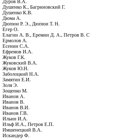
Дуров В.А.
Душенко К., Багриновский Г.
Душенко К.В.
Дюма А.
Дюпюи Р. Э., Дюпюи Т. Н.
Егер О.
Елагин А. В., Еремин Д. А., Петров В. С
Ермолов А.
Есенин С.А.
Ефремов И.А.
Жуков Г.К.
Жуковский В.А.
Жуков Ю.Н.
Заболоцкий Н.А.
Замятин Е.И.
Золя Э.
Зощенко М.
Иванов А.
Иванов В.
Иванов В.И.
Иванов Г.В.
Ильин И.А.
Ильф И.А., Петров Е.П.
Имшенецкий В.А.
Искандер Ф.