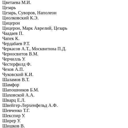
Цветаева М.И.
Цезарь
Цезарь, Суворов, Наполеон
Циолковский К.Э.
Цицерон
Цицерон, Марк Аврелий, Цезарь
Чаадаев П.
Чапек К.
Чердабаев Р.Т.
Черкасов А.Т., Москвитина П.Д.
Черносвитов В.М.
Черчилль У.
Честерфилд Ф.
Чехов А.П.
Чуковский К.И.
Шаламов В.Т.
Шамфор
Шапошников Б.М.
Шаховской А.А.
Шварц Е.Л.
Швейгер-Лерхенфельд А.Ф.
Шевченко Т.Г.
Шекспир У.
Ширер У.
Шишков В.