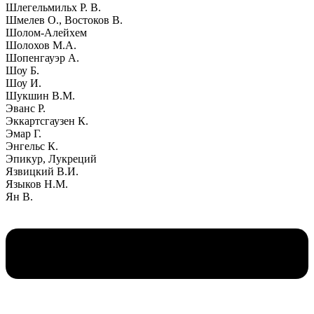
Шлегельмильх Р. В.
Шмелев О., Востоков В.
Шолом-Алейхем
Шолохов М.А.
Шопенгауэр А.
Шоу Б.
Шоу И.
Шукшин В.М.
Эванс Р.
Эккартсгаузен К.
Эмар Г.
Энгельс К.
Эпикур, Лукреций
Язвицкий В.И.
Языков Н.М.
Ян В.