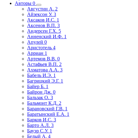
Авторы
0
Августин А.
2
Айзексон У.
3
Аксаков И.С.
1
Аксенов В.П.
3
Андерсен Г.Х.
5
Анненский И.Ф.
1
Апулей
0
Аристотель
4
Арриан
1
Артемов В.В.
0
Астафьев В.П.
2
Ахматова А.А.
3
Бабель И.Э.
1
Багрицкий Э.Г.
1
Байер Б.
1
Байрон Дж.
0
Бальзак О.
3
Бальмонт К.Д.
2
Барановский Г.В.
1
Баратынский Е.А.
1
Барков И.С.
3
Барто А.Л.
3
Бауэр С.У.
1
Белый А.
4