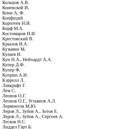
Кольцов А.В.
Коневской И.
Кони А. Ф.
Конфуций
Коротеев Н.И.
Корф М.А.
Костомаров Н.И.
Крестовский В.
Крылов И.А.
Кузьмин М.
Кулаев И.
Кун Н.А., Нейхардт А.А.
Купер Д.Ф.
Купер Ф.
Куприн А.И.
Кэрролл Л.
Лавкрафт Г.
Лем С.
Леонов О.Г.
Леонов О.Г., Устьянов А.Л.
Лермонтов М.Ю.
Леров Л., Зубов А., Зотов Е.
Леров Л., Зубов А., Сергеев А.
Лесков Н.С.
Лиддел Гарт Б.