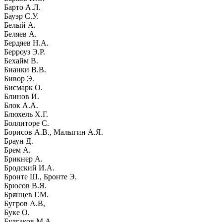
Барто А.Л.
Бауэр С.У.
Белый А.
Беляев А.
Бердяев Н.А.
Берроуз Э.Р.
Бехайм В.
Бианки В.В.
Бивор Э.
Бисмарк О.
Блинов И.
Блок А.А.
Блюхель Х.Г.
Боллиторе С.
Борисов А.В., Малыгин А.Я.
Браун Д.
Брем А.
Брикнер А.
Бродский И.А.
Бронте Ш., Бронте Э.
Брюсов В.Я.
Брянцев Г.М.
Бугров А.В,
Буке О.
Булгаков М.А.