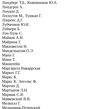
Линдберг Т.Б., Кожевников Ю.А.
Линдгрен А.
Лондон Д.
Лоскутов М., Тушкан Г.
Лоуренс Д.Г.
Лубченков Ю.Н.
Лэйвери Б.
Лэн-Пуль С.
Майков А.Н.
Майринк Г.
Макиавелли Н.
Мандельштам О.Э.
Манн Г.
Манн Т.
Манштейн
Маргарита Наваррская
Маркес Г.Г.
Маркс К.
Маркс К. Энгельс Ф.
Мартин Д.
Мартынов Л.Н.
Маршак С.Я.
Маяковский В.В.
Мелвилл Г.
Мельников-Печерский