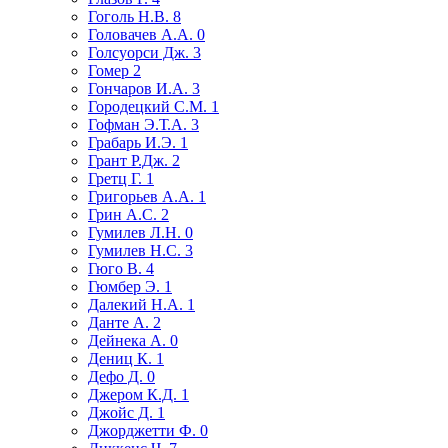
Гоголь Н.В.
8
Головачев А.А.
0
Голсуорси Дж.
3
Гомер
2
Гончаров И.А.
3
Городецкий С.М.
1
Гофман Э.Т.А.
3
Грабарь И.Э.
1
Грант Р.Дж.
2
Гретц Г.
1
Григорьев А.А.
1
Грин А.С.
2
Гумилев Л.Н.
0
Гумилев Н.С.
3
Гюго В.
4
Гюмбер Э.
1
Далекий Н.А.
1
Данте А.
2
Дейнека А.
0
Дениц К.
1
Дефо Д.
0
Джером К.Д.
1
Джойс Д.
1
Джорджетти Ф.
0