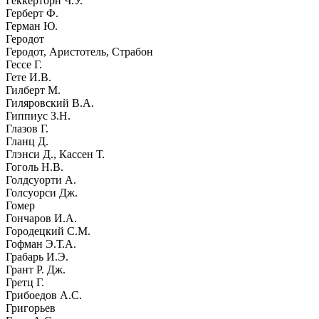
Геккерторн Ч.У.
Герберт Ф.
Герман Ю.
Геродот
Геродот, Аристотель, Страбон
Гессе Г.
Гете И.В.
Гилберт М.
Гиляровский В.А.
Гиппиус З.Н.
Глазов Г.
Гланц Д.
Глэнси Д., Кассен Т.
Гоголь Н.В.
Голдсуорти А.
Голсуорси Дж.
Гомер
Гончаров И.А.
Городецкий С.М.
Гофман Э.Т.А.
Грабарь И.Э.
Грант Р. Дж.
Гретц Г.
Грибоедов А.С.
Григорьев