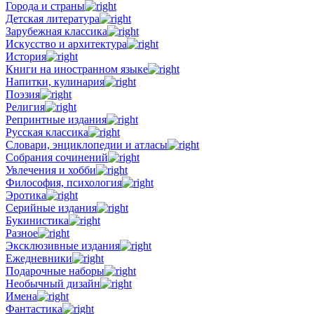
Города и страны
Детская литература
Зарубежная классика
Искусство и архитектура
История
Книги на иностранном языке
Напитки, кулинария
Поэзия
Религия
Репринтные издания
Русская классика
Словари, энциклопедии и атласы
Собрания сочинений
Увлечения и хобби
Философия, психология
Эротика
Серийные издания
Букинистика
Разное
Эксклюзивные издания
Ежедневники
Подарочные наборы
Необычный дизайн
Имена
Фантастика