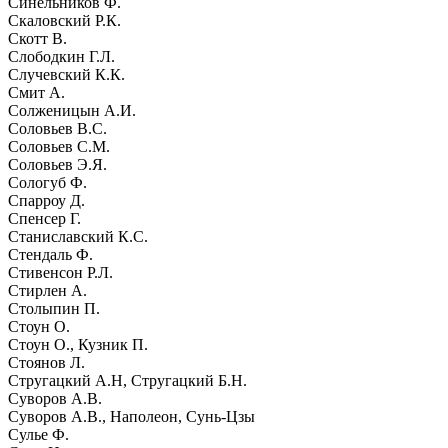
Синельников Ф.
Скаловский Р.К.
Скотт В.
Слободкин Г.Л.
Случевский К.К.
Смит А.
Солженицын А.И.
Соловьев В.С.
Соловьев С.М.
Соловьев Э.Я.
Сологуб Ф.
Спарроу Д.
Спенсер Г.
Станиславский К.С.
Стендаль Ф.
Стивенсон Р.Л.
Стирлен А.
Столыпин П.
Стоун О.
Стоун О., Кузник П.
Стоянов Л.
Стругацкий А.Н, Стругацкий Б.Н.
Суворов А.В.
Суворов А.В., Наполеон, Сунь-Цзы
Сулье Ф.