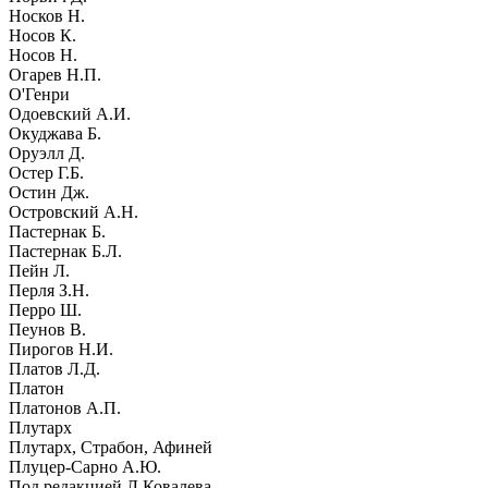
Носков Н.
Носов К.
Носов Н.
Огарев Н.П.
О'Генри
Одоевский А.И.
Окуджава Б.
Оруэлл Д.
Остер Г.Б.
Остин Дж.
Островский А.Н.
Пастернак Б.
Пастернак Б.Л.
Пейн Л.
Перля З.Н.
Перро Ш.
Пеунов В.
Пирогов Н.И.
Платов Л.Д.
Платон
Платонов А.П.
Плутарх
Плутарх, Страбон, Афиней
Плуцер-Сарно А.Ю.
Под редакцией Л.Ковалева