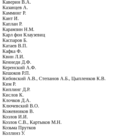
Каверин В.А.
Казанцев А.
Камминг Р.
Кант И.
Каплан Р.
Карамзин Н.М.
Карл фон Клаузевиц
Каспаров Б.
Катаев В.П.
Кафка Ф.
Квин Л.И.
Кеннеди Д.Ф.
Керенский А.Ф.
Кешоков Р.П.
Кибовский А.В., Степанов А.Б., Цыпленков К.В.
Ким Р.
Киплинг Д.Р.
Кислов К.
Клочков Д.А.
Ключевский В.О.
Кожевников В.
Козлов И.И.
Козлов С.В., Картыков М.Н.
Козьма Прутков
Коллинз У.