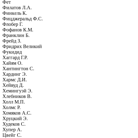
Фет
Филатов Л.А.
Финкель К.
Фицджеральд Ф.С.
Флобер Г.
Фофанов К.М.
Франклин Б.
Фрейд З.
Фридрих Великий
Фукидид
Хаггард Г.Р.
Хайям О.
Хантингтон С.
Хардинг Э.
Хармс Д.И.
Хейвуд Д.
Хемингуэй Э.
Хлебников В.
Холл М.П.
Холмс Р.
Хомяков А.С.
Хруцкий Э.
Худеков С.
Хупер А.
Цвейг С.