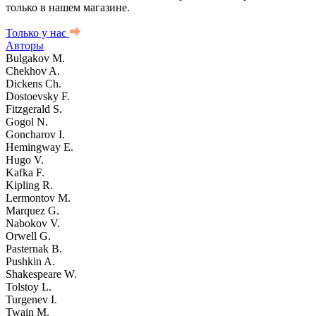
только в нашем магазине.
Только у нас
Авторы
Bulgakov M.
Chekhov A.
Dickens Ch.
Dostoevsky F.
Fitzgerald S.
Gogol N.
Goncharov I.
Hemingway E.
Hugo V.
Kafka F.
Kipling R.
Lermontov M.
Marquez G.
Nabokov V.
Orwell G.
Pasternak B.
Pushkin A.
Shakespeare W.
Tolstoy L.
Turgenev I.
Twain M.