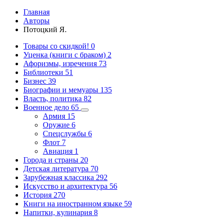
Главная
Авторы
Потоцкий Я.
Товары со скидкой!
0
Уценка (книги с браком)
2
Афоризмы, изречения
73
Библиотеки
51
Бизнес
39
Биографии и мемуары
135
Власть, политика
82
Военное дело
65
Армия
15
Оружие
6
Спецслужбы
6
Флот
7
Авиация
1
Города и страны
20
Детская литература
70
Зарубежная классика
292
Искусство и архитектура
56
История
270
Книги на иностранном языке
59
Напитки, кулинария
8