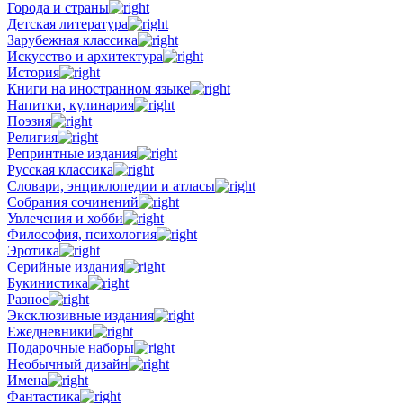
Города и страны
Детская литература
Зарубежная классика
Искусство и архитектура
История
Книги на иностранном языке
Напитки, кулинария
Поэзия
Религия
Репринтные издания
Русская классика
Словари, энциклопедии и атласы
Собрания сочинений
Увлечения и хобби
Философия, психология
Эротика
Серийные издания
Букинистика
Разное
Эксклюзивные издания
Ежедневники
Подарочные наборы
Необычный дизайн
Имена
Фантастика