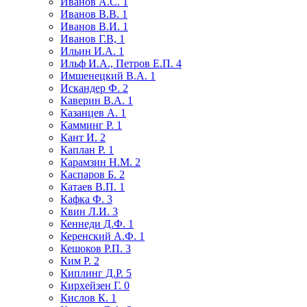
Иванов А.С.
1
Иванов В.В.
1
Иванов В.И.
1
Иванов Г.В,
1
Ильин И.А.
1
Ильф И.А., Петров Е.П.
4
Имшенецкий В.А.
1
Искандер Ф.
2
Каверин В.А.
1
Казанцев А.
1
Камминг Р.
1
Кант И.
2
Каплан Р.
1
Карамзин Н.М.
2
Каспаров Б.
2
Катаев В.П.
1
Кафка Ф.
3
Квин Л.И.
3
Кеннеди Д.Ф.
1
Керенский А.Ф.
1
Кешоков Р.П.
3
Ким Р.
2
Киплинг Д.Р.
5
Кирхейзен Г.
0
Кислов К.
1