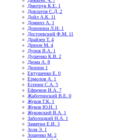
Диккенс Ч.
7
Дмитрук К.Е.
1
Довлатов С.Д,
2
Дойл А.К.
11
Доминэ А.
1
Доронина Л.Н.
1
Достоевский Ф.М.
11
Драйзер Т.
4
Дрюон М.
4
Дуров В.А.
1
Душенко К.В.
2
Дюма А.
8
Дюпюи
1
Евтушенко Е.
0
Ермолов А.
1
Есенин С.А.
5
Ефремов И.А.
7
Жаботинский В.Е.
0
Жуков Г.К.
1
Жуков Ю.Н.
1
Жуковский В.А.
1
Заболоцкий Н.А.
1
Замятин Е.И.
3
Золя Э.
1
Зощенко М.
2