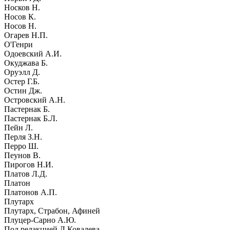
Носков Н.
Носов К.
Носов Н.
Огарев Н.П.
О'Генри
Одоевский А.И.
Окуджава Б.
Оруэлл Д.
Остер Г.Б.
Остин Дж.
Островский А.Н.
Пастернак Б.
Пастернак Б.Л.
Пейн Л.
Перля З.Н.
Перро Ш.
Пеунов В.
Пирогов Н.И.
Платов Л.Д.
Платон
Платонов А.П.
Плутарх
Плутарх, Страбон, Афиней
Плуцер-Сарно А.Ю.
Под редакцией Л.Ковалева