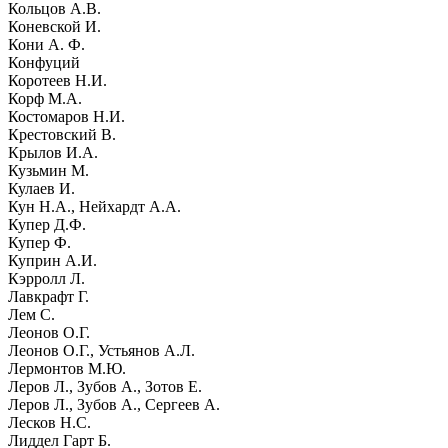
Кольцов А.В.
Коневской И.
Кони А. Ф.
Конфуций
Коротеев Н.И.
Корф М.А.
Костомаров Н.И.
Крестовский В.
Крылов И.А.
Кузьмин М.
Кулаев И.
Кун Н.А., Нейхардт А.А.
Купер Д.Ф.
Купер Ф.
Куприн А.И.
Кэрролл Л.
Лавкрафт Г.
Лем С.
Леонов О.Г.
Леонов О.Г., Устьянов А.Л.
Лермонтов М.Ю.
Леров Л., Зубов А., Зотов Е.
Леров Л., Зубов А., Сергеев А.
Лесков Н.С.
Лиддел Гарт Б.