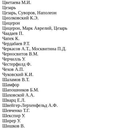
Цветаева М.И.
Цезарь
Цезарь, Суворов, Наполеон
Циолковский К.Э.
Цицерон
Цицерон, Марк Аврелий, Цезарь
Чаадаев П.
Чапек К.
Чердабаев Р.Т.
Черкасов А.Т., Москвитина П.Д.
Черносвитов В.М.
Черчилль У.
Честерфилд Ф.
Чехов А.П.
Чуковский К.И.
Шаламов В.Т.
Шамфор
Шапошников Б.М.
Шаховской А.А.
Шварц Е.Л.
Швейгер-Лерхенфельд А.Ф.
Шевченко Т.Г.
Шекспир У.
Ширер У.
Шишков В.