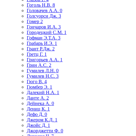
Гоголь Н.В.
8
Головачев А.А.
0
Голсуорси Дж.
3
Гомер
2
Гончаров И.А.
3
Городецкий С.М.
1
Гофман Э.Т.А.
3
Грабарь И.Э.
1
Грант Р.Дж.
2
Гретц Г.
1
Григорьев А.А.
1
Грин А.С.
2
Гумилев Л.Н.
0
Гумилев Н.С.
3
Гюго В.
4
Гюмбер Э.
1
Далекий Н.А.
1
Данте А.
2
Дейнека А.
0
Дениц К.
1
Дефо Д.
0
Джером К.Д.
1
Джойс Д.
1
Джорджетти Ф.
0