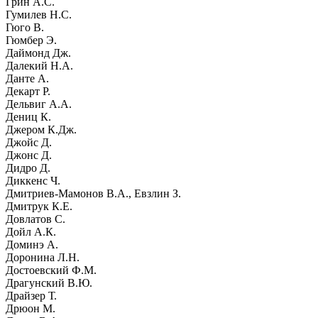
Грин А.С.
Гумилев Н.С.
Гюго В.
Гюмбер Э.
Даймонд Дж.
Далекий Н.А.
Данте А.
Декарт Р.
Дельвиг А.А.
Дениц К.
Джером К.Дж.
Джойс Д.
Джонс Д.
Дидро Д.
Диккенс Ч.
Дмитриев-Мамонов В.А., Евзлин З.
Дмитрук К.Е.
Довлатов С.
Дойл А.К.
Доминэ А.
Доронина Л.Н.
Достоевский Ф.М.
Драгунский В.Ю.
Драйзер Т.
Дрюон М.