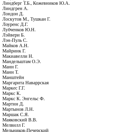
Линдберг Т.Б., Кожевников Ю.А.
Линдгрен А.
Лондон Д.
Лоскутов М., Тушкан Г.
Лоуренс Д.Г.
Лубченков Ю.Н.
Лэйвери Б.
Лэн-Пуль С.
Майков А.Н.
Майринк Г.
Макиавелли Н.
Мандельштам О.Э.
Манн Г.
Манн Т.
Манштейн
Маргарита Наваррская
Маркес Г.Г.
Маркс К.
Маркс К. Энгельс Ф.
Мартин Д.
Мартынов Л.Н.
Маршак С.Я.
Маяковский В.В.
Мелвилл Г.
Мельников-Печерский