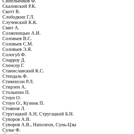
Синельников Ф.
Скаловский Р.К.
Скотт В.
Слободкин Г.Л.
Случевский К.К.
Смит А.
Солженицын А.И.
Соловьев В.С.
Соловьев С.М.
Соловьев Э.Я.
Сологуб Ф.
Спарроу Д.
Спенсер Г.
Станиславский К.С.
Стендаль Ф.
Стивенсон Р.Л.
Стирлен А.
Столыпин П.
Стоун О.
Стоун О., Кузник П.
Стоянов Л.
Стругацкий А.Н, Стругацкий Б.Н.
Суворов А.В.
Суворов А.В., Наполеон, Сунь-Цзы
Сулье Ф.