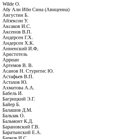
Wilde O.
Абу Али Ибн Сина (Авиценна)
Августин Б.
Айзексон У.
Аксаков И.С.
Аксенов В.П.
Андерсен Г.Х.
Андерсен Х.К.
Анненский И.Ф,
Аристотель
Арриан
Артемов В. В.
Асанов Н. Стуритис Ю.
Астафьев В.П.
Астахов Ю.
Ахматова А.А.
Бабель И.
Багрицкий Э.Г.
Байер Б.
Балашов Д.М.
Бальзак О.
Бальмонт К.Д.
Барановский Г.В.
Баратынский Е.А.
Барков И.С.