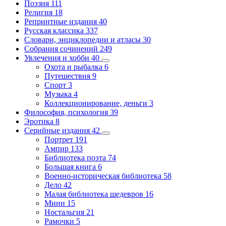
Поэзия
111
Религия
18
Репринтные издания
40
Русская классика
337
Словари, энциклопедии и атласы
30
Собрания сочинений
249
Увлечения и хобби
40
Охота и рыбалка
6
Путешествия
9
Спорт
3
Музыка
4
Коллекционирование, деньги
3
Философия, психология
39
Эротика
8
Серийные издания
42
Портрет
191
Ампир
133
Библиотека поэта
74
Большая книга
6
Военно-историческая библиотека
58
Дело
42
Малая библиотека шедевров
16
Мини
15
Ностальгия
21
Рамочки
5