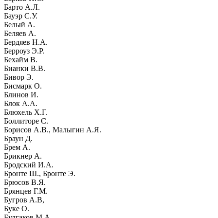
Барто А.Л.
Бауэр С.У.
Белый А.
Беляев А.
Бердяев Н.А.
Берроуз Э.Р.
Бехайм В.
Бианки В.В.
Бивор Э.
Бисмарк О.
Блинов И.
Блок А.А.
Блюхель Х.Г.
Боллиторе С.
Борисов А.В., Малыгин А.Я.
Браун Д.
Брем А.
Брикнер А.
Бродский И.А.
Бронте Ш., Бронте Э.
Брюсов В.Я.
Брянцев Г.М.
Бугров А.В,
Буке О.
Булгаков М.А.