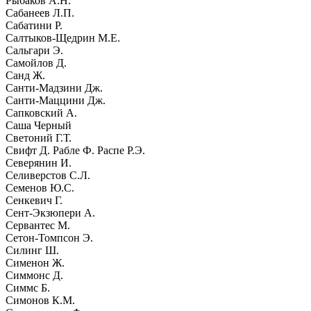
Рыбаков А.Н.
Сабанеев Л.П.
Сабатини Р.
Салтыков-Щедрин М.Е.
Сальгари Э.
Самойлов Д.
Санд Ж.
Санти-Мадзини Дж.
Санти-Маццини Дж.
Сапковский А.
Саша Черный
Светоний Г.Т.
Свифт Д. Рабле Ф. Распе Р.Э.
Северянин И.
Селиверстов С.Л.
Семенов Ю.С.
Сенкевич Г.
Сент-Экзюпери А.
Сервантес М.
Сетон-Томпсон Э.
Силинг Ш.
Сименон Ж.
Симмонс Д.
Симмс Б.
Симонов К.М.