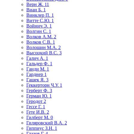
Верн Ж.
11
Виан Б.
1
Винклер П.
1
Витте С.Ю.
1
Войнич Э.
1
Волгин С.
1
Волков А.М.
2
Волков С.В.
1
Волошин М.А.
2
Высоцкий В.С.
3
Галич А.
1
Гальдер Ф.
1
Ганди М.
1
Гарднер
1
Гашек Я.
3
Геккерторн Ч.У.
1
Герберт Ф.
3
Герман Ю.
1
Геродот
2
Гессе Г.
1
Гете И.В.
2
Гилберт М.
0
Гиляровский В.А.
2
Гиппиус З.Н.
1
Глазов Г.
4