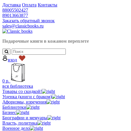
Доставка
Оплата
Контакты
88005502427
89013663877
Заказать обратный звонок
sales@classicbooks.ru
Подарочные книги в кожаном
переплете
вход
0
р.
вся библиотека
Товары со скидкой!
Уценка (книги с браком)
Афоризмы, изречения
Библиотеки
Бизнес
Биографии и мемуары
Власть, политика
Военное дело