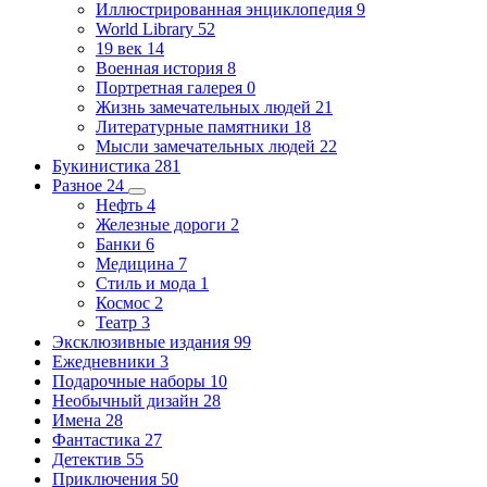
Иллюстрированная энциклопедия
9
World Library
52
19 век
14
Военная история
8
Портретная галерея
0
Жизнь замечательных людей
21
Литературные памятники
18
Мысли замечательных людей
22
Букинистика
281
Разное
24
Нефть
4
Железные дороги
2
Банки
6
Медицина
7
Стиль и мода
1
Космос
2
Театр
3
Эксклюзивные издания
99
Ежедневники
3
Подарочные наборы
10
Необычный дизайн
28
Имена
28
Фантастика
27
Детектив
55
Приключения
50