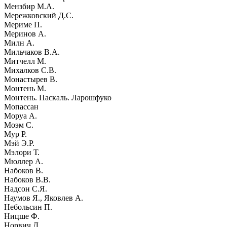
Мензбир М.А.
Мережковский Д.С.
Мериме П.
Меринов А.
Милн А.
Мильчаков В.А.
Митчелл М.
Михалков С.В.
Монастырев В.
Монтень М.
Монтень. Паскаль. Ларошфуко
Мопассан
Моруа А.
Моэм С.
Мур Р.
Мэй Э.Р.
Мэлори Т.
Мюллер А.
Набоков В.
Набоков В.В.
Надсон С.Я.
Наумов Я., Яковлев А.
Небольсин П.
Ницше Ф.
Норвич Д.