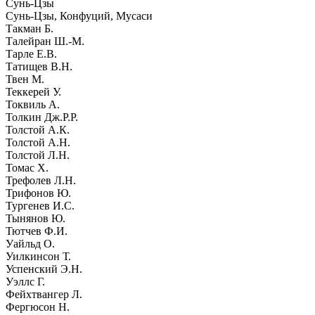
Сунь-Цзы
Сунь-Цзы, Конфуций, Мусаси
Такман Б.
Талейран Ш.-М.
Тарле Е.В.
Татищев В.Н.
Твен М.
Теккерей У.
Токвиль А.
Толкин Дж.Р.Р.
Толстой А.К.
Толстой А.Н.
Толстой Л.Н.
Томас Х.
Трефолев Л.Н.
Трифонов Ю.
Тургенев И.С.
Тынянов Ю.
Тютчев Ф.И.
Уайльд О.
Уилкинсон Т.
Успенский Э.Н.
Уэллс Г.
Фейхтвангер Л.
Фергюсон Н.