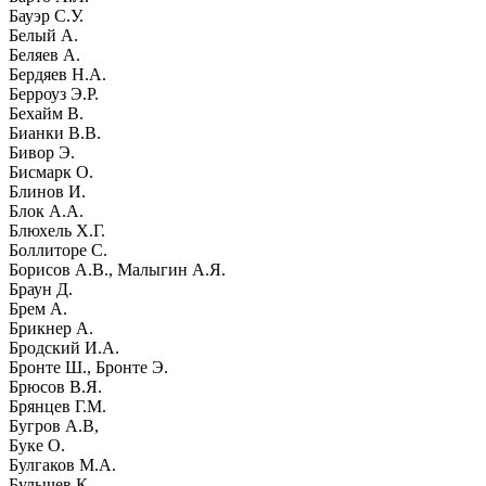
Бауэр С.У.
Белый А.
Беляев А.
Бердяев Н.А.
Берроуз Э.Р.
Бехайм В.
Бианки В.В.
Бивор Э.
Бисмарк О.
Блинов И.
Блок А.А.
Блюхель Х.Г.
Боллиторе С.
Борисов А.В., Малыгин А.Я.
Браун Д.
Брем А.
Брикнер А.
Бродский И.А.
Бронте Ш., Бронте Э.
Брюсов В.Я.
Брянцев Г.М.
Бугров А.В,
Буке О.
Булгаков М.А.
Булычев К.