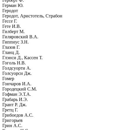
Герберт Ф.
Герман Ю.
Геродот
Геродот, Аристотель, Страбон
Гессе Г.
Гете И.В.
Гилберт М.
Гиляровский В.А.
Гиппиус З.Н.
Глазов Г.
Гланц Д.
Глэнси Д., Кассен Т.
Гоголь Н.В.
Голдсуорти А.
Голсуорси Дж.
Гомер
Гончаров И.А.
Городецкий С.М.
Гофман Э.Т.А.
Грабарь И.Э.
Грант Р. Дж.
Гретц Г.
Грибоедов А.С.
Григорьев
Грин А.С.