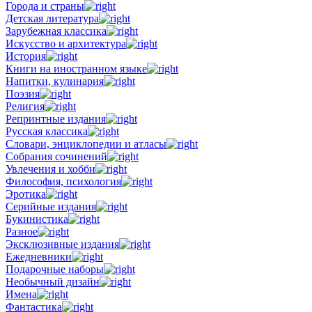
Города и страны
Детская литература
Зарубежная классика
Искусство и архитектура
История
Книги на иностранном языке
Напитки, кулинария
Поэзия
Религия
Репринтные издания
Русская классика
Словари, энциклопедии и атласы
Собрания сочинений
Увлечения и хобби
Философия, психология
Эротика
Серийные издания
Букинистика
Разное
Эксклюзивные издания
Ежедневники
Подарочные наборы
Необычный дизайн
Имена
Фантастика