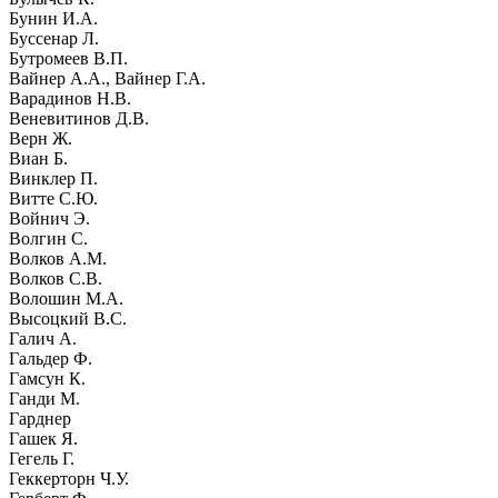
Бунин И.А.
Буссенар Л.
Бутромеев В.П.
Вайнер А.А., Вайнер Г.А.
Варадинов Н.В.
Веневитинов Д.В.
Верн Ж.
Виан Б.
Винклер П.
Витте С.Ю.
Войнич Э.
Волгин С.
Волков А.М.
Волков С.В.
Волошин М.А.
Высоцкий В.С.
Галич А.
Гальдер Ф.
Гамсун К.
Ганди М.
Гарднер
Гашек Я.
Гегель Г.
Геккерторн Ч.У.