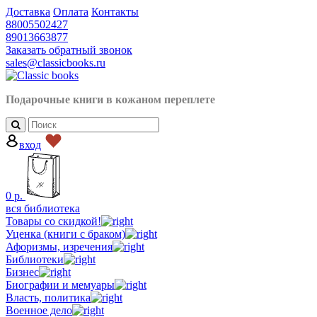
Доставка
Оплата
Контакты
88005502427
89013663877
Заказать обратный звонок
sales@classicbooks.ru
Подарочные книги в кожаном
переплете
вход
0
р.
вся библиотека
Товары со скидкой!
Уценка (книги с браком)
Афоризмы, изречения
Библиотеки
Бизнес
Биографии и мемуары
Власть, политика
Военное дело