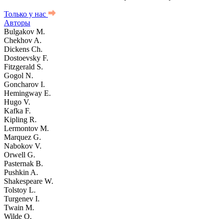
Только у нас
Авторы
Bulgakov M.
Chekhov A.
Dickens Ch.
Dostoevsky F.
Fitzgerald S.
Gogol N.
Goncharov I.
Hemingway E.
Hugo V.
Kafka F.
Kipling R.
Lermontov M.
Marquez G.
Nabokov V.
Orwell G.
Pasternak B.
Pushkin A.
Shakespeare W.
Tolstoy L.
Turgenev I.
Twain M.
Wilde O.