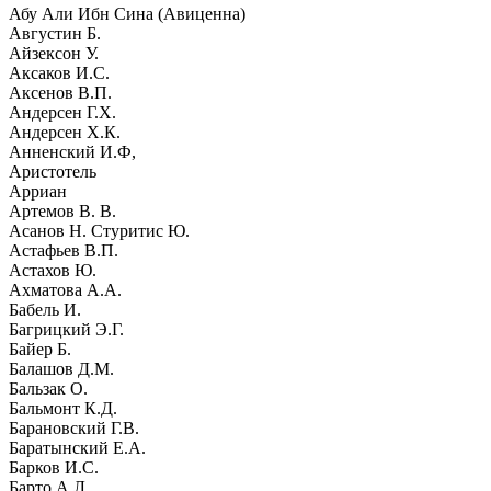
Абу Али Ибн Сина (Авиценна)
Августин Б.
Айзексон У.
Аксаков И.С.
Аксенов В.П.
Андерсен Г.Х.
Андерсен Х.К.
Анненский И.Ф,
Аристотель
Арриан
Артемов В. В.
Асанов Н. Стуритис Ю.
Астафьев В.П.
Астахов Ю.
Ахматова А.А.
Бабель И.
Багрицкий Э.Г.
Байер Б.
Балашов Д.М.
Бальзак О.
Бальмонт К.Д.
Барановский Г.В.
Баратынский Е.А.
Барков И.С.
Барто А.Л.