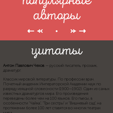
авторы
цитаты
Антон Павлович Чехов
— русский писатель, прозаик,
драматург.
Классик мировой литературы. По профессии врач.
Почетный академик Императорской Академии наук по
разряду изящной словесности (1900—1902). Один из самых
известных драматургов мира. Его произведения
переведены более чем на 100 языков. Его пьесы, в
особенности "Чайка", "Три сестры" и "Вишневый сад", на
протяжении более 100 лет ставятся во многих театрах
мира.